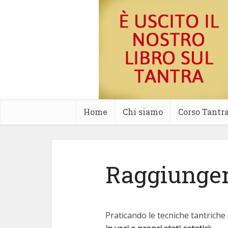
Home
Chi
Corso
Seminari
Tantra
Amore
Sessualità
Tecniche
Contatti
siamo
Tantra
Tantra
Home
Chi siamo
Corso Tantr
Raggiungere
Praticando le tecniche tantriche