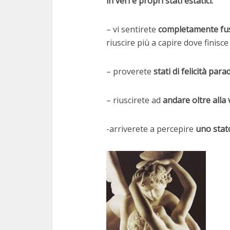
in veri e propri stati estatici:
– vi sentirete
completamente fusi
riuscire più a capire dove finisce
– proverete
stati di felicità para
– riuscirete ad
andare oltre alla
-arriverete a percepire
uno stato