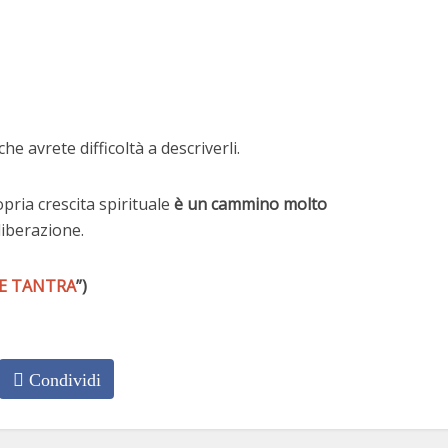
che avrete difficoltà a descriverli.
opria crescita spirituale
è un cammino molto
liberazione.
E TANTRA
”)
Condividi