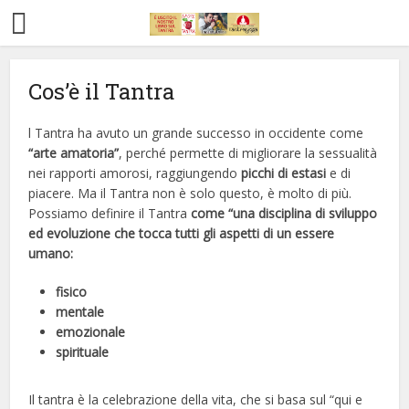
Cos’è il Tantra
Home
Chi
Corso
Seminari
Tantra
Amore
Sessualità
Tecniche
Contatti
siamo
Tantra
Tantra
l Tantra ha avuto un grande successo in occidente come
“arte amatoria”
, perché permette di migliorare la sessualità
nei rapporti amorosi, raggiungendo
picchi di estasi
e di
piacere. Ma il Tantra non è solo questo, è molto di più.
Possiamo definire il Tantra
come “una disciplina di sviluppo
ed evoluzione che tocca tutti gli aspetti di un essere
umano:
fisico
mentale
emozionale
spirituale
Il tantra è la celebrazione della vita, che si basa sul “qui e