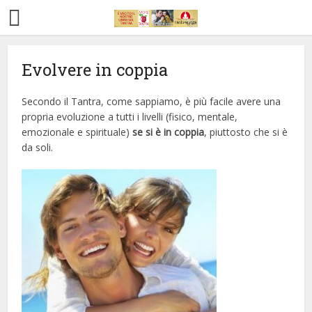
Evolvere in coppia
Home
Chi
Corso
Seminari
Tantra
Amore
Sessualità
Tecniche
Contatti
siamo
Tantra
Tantra
Secondo il Tantra, come sappiamo, è più facile avere una
propria evoluzione a tutti i livelli (fisico, mentale,
emozionale e spirituale)
se si è in coppia
, piuttosto che si è
da soli.