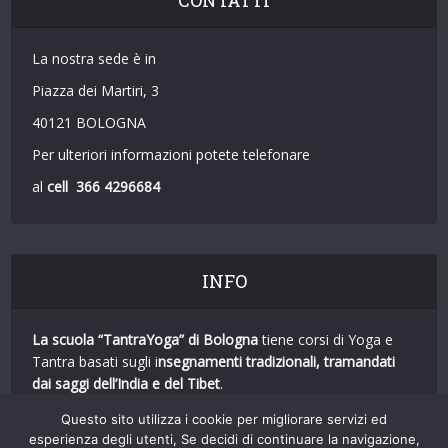
CONTATTI
La nostra sede è in
Piazza dei Martiri, 3
40121 BOLOGNA
Per ulteriori informazioni potete telefonare
al
cell 366 4296684
INFO
La scuola “TantraYoga”
di Bologna
tiene corsi di Yoga e
Tantra basati sugli i
nsegnamenti tradizionali, tramandati
dai saggi dell’India e del Tibet
.
Utilizziamo conoscenze e tecniche mutuate da
tutte le
Questo sito utilizza i cookie per migliorare servizi ed
principali forme di Yoga
.
esperienza degli utenti, Se decidi di continuare la navigazione,