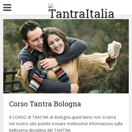
Home
Chi
Corso
Seminari
Tantra
Amore
Sessualità
Tecniche
Contatti
siamo
Tantra
Tantra
Corso Tantra Bologna
Il CORSO di TANTRA di Bologna quest’anno non si terrà;
nel nostro sito potete trovare moltissime informazioni sulla
bellissima disciplina del TANTRA.