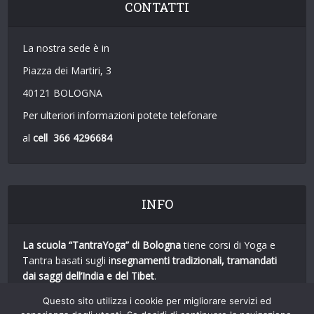
CONTATTI
La nostra sede è in
Piazza dei Martiri, 3
40121 BOLOGNA
Per ulteriori informazioni potete telefonare
al
cell 366 4296684
INFO
La scuola “TantraYoga”
di Bologna
tiene corsi di Yoga e
Tantra basati sugli i
nsegnamenti tradizionali, tramandati
dai saggi dell’India e del Tibet
.
Utilizziamo conoscenze e tecniche mutuate da
tutte le
Questo sito utilizza i cookie per migliorare servizi ed
principali forme di Yoga
.